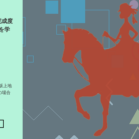
完成度
を学
坂上地
の場合