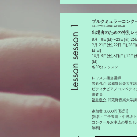
ブルクミュラーコンク
Lesson sesson 1
渋谷・二子玉川・中野坂上地区合同企画
出場者のための特別レ
8月 18日(日)〜23日(金),25
9月 21日(土),22日(日),28日(
日(日)
10月 5日(土),6日(日),12日(
(日)
​各30分レッスン
レッスン担当講師
岩倉孔介
武蔵野音楽大学
ピティナピアノコンペティ
審査員
福井敬介
武蔵野音楽大学講
(税別)
参加費 3,000円
(渋谷・二子玉川・中野坂
コンクールお申込の場合1
無料)