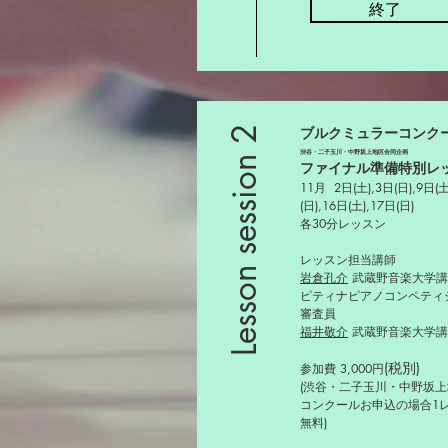
終了
ブルクミュラーコンク
Lesson session 2
渋谷・二子玉川・中野坂上地区合同企画
ファイナル準備特別レ
11月 2日(土),3日(日),9日(土
(日),
16日(土),17日(日)
​各30分レッスン
レッスン担当講師
岩倉孔介
武蔵野音楽大学
ピティナピアノコンペティ
審査員
福井敬介
武蔵野音楽大学講
(税別)
参加費 3,000円
(渋谷・二子玉川・中野坂
コンクールお申込の場合1
無料)