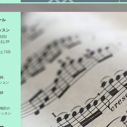
ール
ッスン
日(日)
土),29
土),13日
講師、
ション
師
上地区の
レッスン