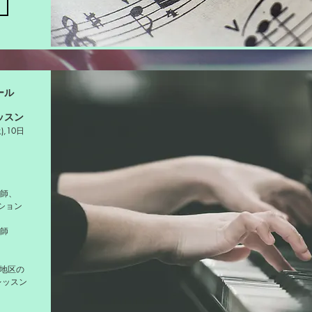
ール
ッスン
),10日
講師、
ション
師
上地区の
レッスン