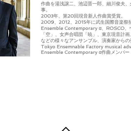
作曲を湯浅譲二、池辺晋一郎、細川俊夫、
事。
2003年、第20回現音新人作曲賞受賞。
2009、2012、2015年に武生国際音楽
Ensemble Contemporary α、R
「空」、女声合唱団「暁」、東京現音計画、next
などの様々なアンサンブル、演奏家からの
Tokyo Ensemnable Factory musical adv
Ensemble Contemporary α作曲メンバー