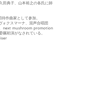
久田典子、山本裕之の各氏に師
祭招待作曲家として参加。
OSCO、ヴォクスマーナ、混声合唱団
 mushroom promotion
委嘱初演がなされている。
iser