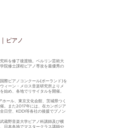
)｜
ピアノ
究科を修了後渡独。ベルリン芸術大
学院修士課程ピアノ専攻を最優秀の
際ピアノコンクール(ポーランド)を
ウィーン・メロス音楽研究所よりメ
を始め、各地でリサイタルを開催。
アホール、東京文化会館、茨城県つく
催。また2017年には、在カンボジア
全日空、KDDI等各社の後援でプノン
武蔵野音楽大学ピアノ科講師及び横
、日本各地でマスタークラス講師や