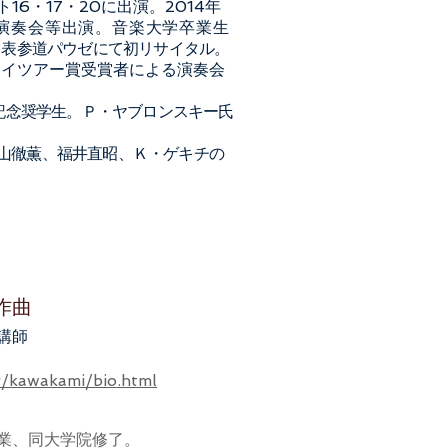
6・17・20に出演。2014年
演奏会等出演。音楽大学卒業生
イ表参道パウゼにて初リサイタル。
ロイツアー賞受賞者による演奏会
記念奨学生。Ｐ・ヤブロンスキー
氏
山徹薫、福井直昭、Ｋ・ゲキチ
の
作曲
講師
/kawakami/bio.html
業、同大学院修了。