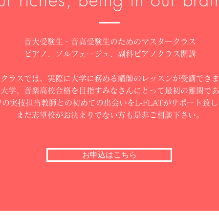
r riches, being in our brai
音大受験生・音高受験生のためのマスタークラス
ピアノ、ソルフェージュ、副科ピアノクラス開講
験クラスでは、実際に大学に務める講師のレッスンが受講でき
楽大学、音楽高校合格を目指すみなさんにとって最初の難関で
での実技担当教師との
初めての出会いをL-FLATがサポート致
​まだ志望校がお決まりでない方も是非ご相談下さい。
お申込はこちら