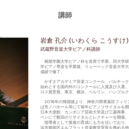
講師
岩倉 孔介 (いわくら こうすけ
武蔵野音楽大学ピアノ科講師
桐朋学園大学ピアノ科を首席で卒業。同大学研
学ピアノ専攻を卒業後、リューベック音楽大学大
成績で修了。
かずさアカデミア音楽コンクール、バルチック国
始めとする国内外のコンクールに入賞及び入選。
ロス賞受賞。東京、横浜、ベルリン、ハンブルク
2016年の帰国後より、神奈川県青葉区フィリ
ば市ノバホール等にて毎年ピアノリサイタルを開
日本大使館、カンボジア芸術大学及び三菱商事、
ペンにて数回のリサイタルとレクチャーを開催。
指導者として後進の育成にも力を注いでおり、
浜市都筑区エルフラット音楽教室室長を務める他