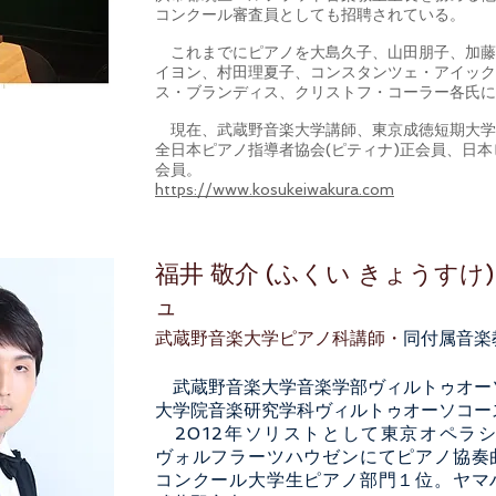
コンクール審査員としても招聘されている。
これまでにピアノを大島久子、山田朋子、加藤
イヨン、村田理夏子、コンスタンツェ・アイック
ス・ブランディス、クリストフ・コーラー各氏に
現在、武蔵野音楽大学講師、東京成徳短期大学
全日本ピアノ指導者協会(ピティナ)正会員、日
会員。
https://www.kosukeiwakura.com
福井 敬介 (ふくい きょうすけ
ュ
武蔵野音楽大学ピアノ科講師・
同付属音楽
武蔵野音楽大学音楽学部ヴィルトゥオー
大学院音楽研究学科ヴィルトゥオーソコー
2012年ソリストとして東京オペラ
ヴォルフラーツハウゼンにてピアノ協奏曲
コンクール大学生ピアノ部門１位。ヤマ