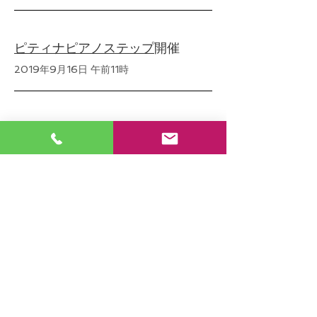
ピティナピアノステップ
開催
2019年9月16日 午前11時
​季刊誌『ビタミンママ』に掲載さ
れました
2019年3月1日 午前11時
トップへ戻る
© 2017 by エルフラット音楽教室